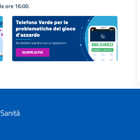
lle ore 16:00
.
 Sanità