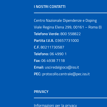
I NOSTRI CONTATTI
Centro Nazionale Dipendenze e Doping
Viale Regina Elena 299, 00161 – Roma (I)
Telefono Verde:
800 558822
Partita I.V.A.
03657731000
C.F.
80211730587
Telefono:
06 4990 1
Fax:
06 4938 7118
Email:
usciredalgioco@iss.it
PEC:
protocollo.centrale@pec.iss.it
PRIVACY
Informazioni per la privacy