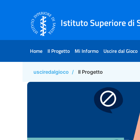
Salta al Contenuto
Salta al Footer
Istituto Superiore di 
Home
Il Progetto
Mi Informo
Uscire dal Gioco
usciredalgioco
Il Progetto
Il Progetto